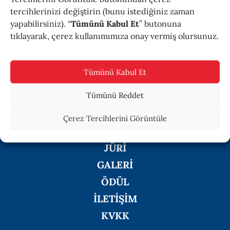
kaydı ekledi.
Ödül
tercihlerinizi değiştirin (bunu istediğiniz zaman
yapabilirsiniz). “
Tümünü Kabul Et
” butonuna
tıklayarak, çerez kullanımımıza onay vermiş olursunuz.
İletişim
Tümünü Kabul Et
Tümünü Reddet
35 YAŞ ALTI 3 ŞEF NEDİR
KAZANANLAR
Çerez Tercihlerini Görüntüle
BAŞVURU
JÜRİ
GALERİ
ÖDÜL
İLETİŞİM
KVKK